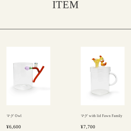
ITEM
マグ Owl
マグ with lid Fawn Family
¥6,600
¥7,700