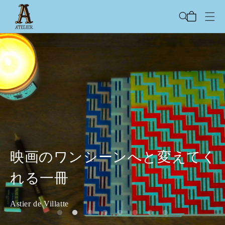
コンテ
カ
ンツに
ー
進む
ト
Dans l’ouverture du monde 〜開か
映画のワンシーンへと変えてく
アートピースのようなテキスタ
ガラスの中に閉じ込めたのは、
れている世界の中で〜
れる一冊
Collecting Memories
New Collections
毎日を共に時を刻んでいく。
イル。
小さな幸福の気配。
New Collections
Michèle RAYMOND
Astier de Villatte
GRAINNE MORTON
Astier de Villatte
Cosi Tabellini
The House of Lyria
ICHENDORF MILANO
Macon & Lesquoy