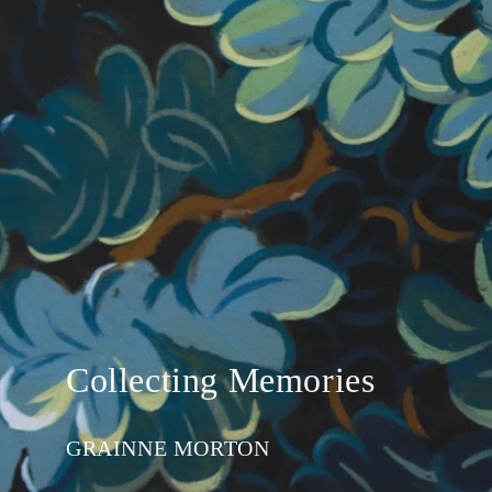
Dans l’ouverture d
映画のワンシーンへと変
Collecting Memories
New Collections
毎日を共に時を刻んでい
アートピースのようなテ
ガラスの中に閉じ込めた
New Collections
Michèle RAYMOND
Astier de Villatte
GRAINNE MORTON
Astier de Villatte
Cosi Tabellini
The House of Lyria
ICHENDORF MILANO
Macon & Lesquoy