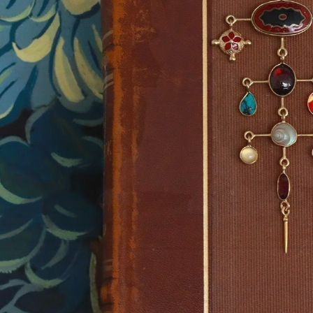
u monde 〜開かれている世界の中で〜
えてくれる一冊
く。
キスタイル。
のは、小さな幸福の気配。