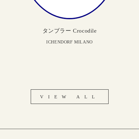
タンブラー Crocodile
ICHENDORF MILANO
VIEW ALL