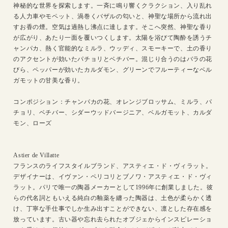
神秘的な世界を探索します。一斉に鳴り響くクラクション、入り乱れ
す
す
る人力車やモペット、渦巻くバザルの匂いと、神聖な場所から流れ出
すお香の煙。空気は過熱し沸点に達します。そこへ突然、神聖な香り
が広がり、あたり一面を覆いつくします。太陽を浴びて陶酔を誘うチ
ャンパカ、熱く官能的なミルラ、ウッディ、スモーキーで、土の香り
のアクセントが効いたパチョリとベチバー。混じり合うのはバラの花
びら、ペッパーが効いたカルダモン、グリーンでフルーティーなベル
ガモットの甘美な香り。
コンポジション：チャンパカの花、オレンジブロッサム、ミルラ、パ
チョリ、ベチバー、シダーウッドバージニア、ベルガモット、カルダ
モン、ローズ
Astier de Villatte
フランスのライフスタイルブランド、アスティエ・ド・ヴィラット。
デザイナーは、イヴァン・ペリコリとブノワ・アスティエ・ド・ヴィ
ラット。パリで唯一の陶器メーカーとして1996年に創業しました。彼
らの代名詞ともいえる純白の釉薬を纏った陶器は、土色が柔らかく透
け、丁寧な手仕事でしか生み出すことができない、凛とした存在感を
放っています。古い器や忘れ去られたオブジェからインスピレーショ