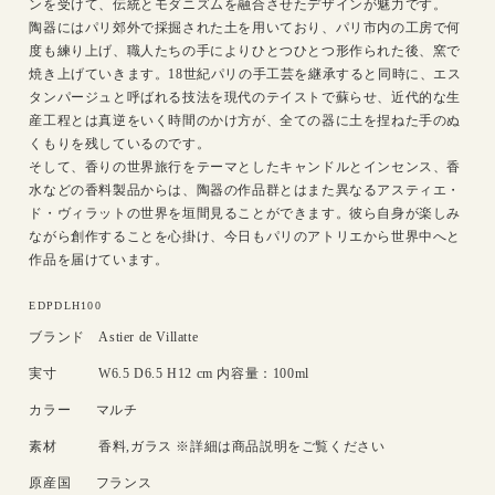
ンを受けて、伝統とモダニズムを融合させたデザインが魅力です。
陶器にはパリ郊外で採掘された土を用いており、パリ市内の工房で何
度も練り上げ、職人たちの手によりひとつひとつ形作られた後、窯で
焼き上げていきます。18世紀パリの手工芸を継承すると同時に、エス
タンパージュと呼ばれる技法を現代のテイストで蘇らせ、近代的な生
産工程とは真逆をいく時間のかけ方が、全ての器に土を捏ねた手のぬ
くもりを残しているのです。
そして、香りの世界旅行をテーマとしたキャンドルとインセンス、香
水などの香料製品からは、陶器の作品群とはまた異なるアスティエ・
ド・ヴィラットの世界を垣間見ることができます。彼ら自身が楽しみ
ながら創作することを心掛け、今日もパリのアトリエから世界中へと
作品を届けています。
SKU:
EDPDLH100
ブランド
Astier de Villatte
実寸
W6.5 D6.5 H12 cm 内容量：100ml
カラー
マルチ
素材
香料,ガラス ※詳細は商品説明をご覧ください
原産国
フランス