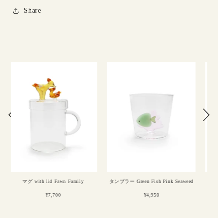
Share
ly
タンブラー Green Fish Pink Seaweed
タンブラー Crocodile
¥4,950
¥4,950