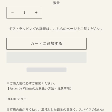
格
数量
Delhi
Delhi
パ
パ
ル
ル
ギフトラッピングの詳細は、
こちらのページ
をご覧ください。
フ
フ
ァ
ァ
カートに追加する
ン
ン
100ml
100ml
ス
ス
プ
プ
レ
レ
ー
ー
の
の
※ご購入前に必ずご確認ください。
数
数
【Astier de Villatteのお取扱い方法・注意事項】
量
量
を
を
DELHI デリー
減
増
ら
や
旧市街の曲がりくねり、混沌とした路地の奥深く、スパイスの効いた