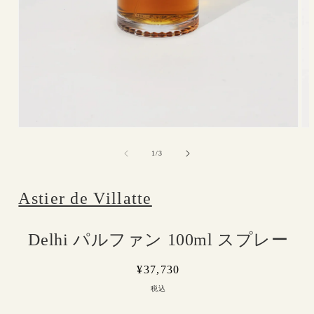
モ
モ
ー
ー
の
1
/
3
ダ
ダ
ル
ル
で
で
Astier de Villatte
メ
メ
デ
デ
ィ
ィ
ア
ア
Delhi パルファン 100ml スプレー
(1)
(2)
を
を
開
通
¥37,730
開
く
く
常
税込
価