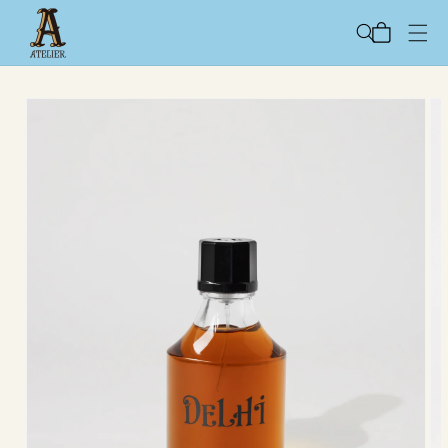
コンテ
カ
ンツに
ー
進む
ト
商品情
報にス
キップ