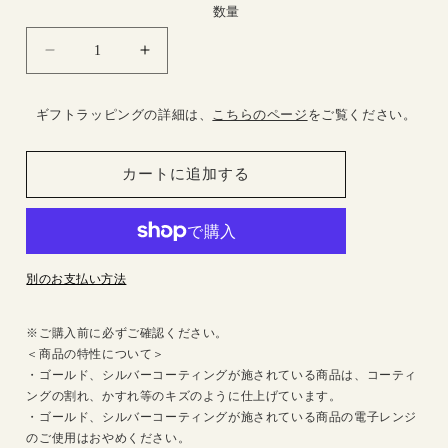
格
数量
ジ
ジ
ャ
ャ
ー
ー
ギフトラッピングの詳細は、
こちらのページ
をご覧ください。
Audrey
Audrey
Hepburn
Hepburn
の
の
カートに追加する
数
数
量
量
を
を
減
増
別のお支払い方法
ら
や
す
す
※ご購入前に必ずご確認ください。
＜商品の特性について＞
・ゴールド、シルバーコーティングが施されている商品は、コーティ
ングの割れ、かすれ等のキズのように仕上げています。
・ゴールド、シルバーコーティングが施されている商品の電子レンジ
のご使用はおやめください。