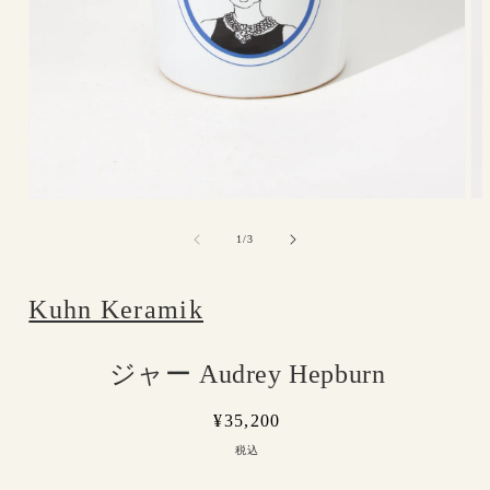
モ
モ
ー
ー
の
1
/
3
ダ
ダ
ル
ル
で
で
Kuhn Keramik
メ
メ
デ
デ
ィ
ィ
ア
ア
ジャー Audrey Hepburn
(1)
(2)
を
を
開
通
¥35,200
開
く
く
常
税込
価