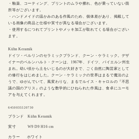
・釉薬、コーティング、プリントのムラや擦れ、色が乗っていない箇
所等がございます。
・ハンドメイドの温かみのある作風のため、個体差があり、掲載して
いる画像の商品と仕様や実寸が異なる場合がございます。
・使用するにつれてプリントやメッキ加工が取れてくる場合がござい
ます。
Kühn Keramik
ドイツ・ベルリンのセラミックブランド、クーン・ケラミック。デザ
イナーのベルンハルト・クーンは、1967年、ドイツ、バイエルン州生
まれ。幼い頃から土をいじるのが大好きで、ごく自然に陶芸家として
の修行をはじめました。クーン・ケラミックの世界はまるで魔法のよ
うで、ゆがんでいて、風変わりな、まるでルイス・キャロルの『不思
議の国のアリス』のような数学的にひねられた作風は、食卓にユーモ
アを与えてくれます。
SKU:
6450035520730
ブランド
Kühn Keramik
実寸
W9 D9 H16 cm
カラー
ホワイト