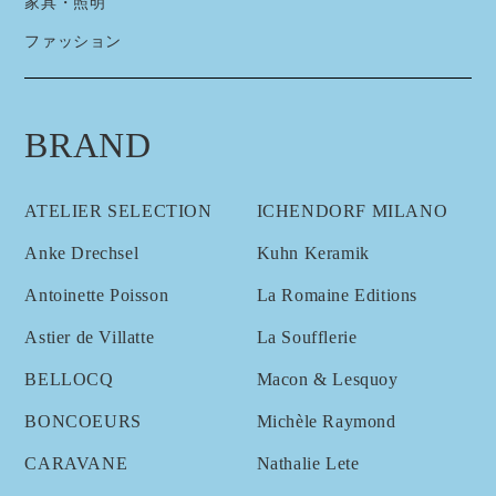
家具・照明
ファッション
BRAND
ATELIER SELECTION
ICHENDORF MILANO
Anke Drechsel
Kuhn Keramik
Antoinette Poisson
La Romaine Editions
Astier de Villatte
La Soufflerie
BELLOCQ
Macon & Lesquoy
BONCOEURS
Michèle Raymond
CARAVANE
Nathalie Lete