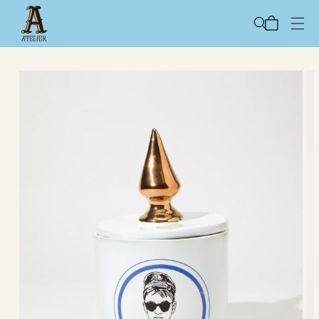
コンテ
カ
ンツに
ー
進む
ト
商品情
報にス
キップ