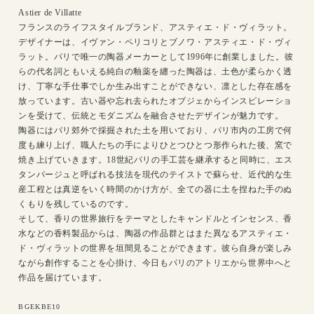
Astier de Villatte
フランスのライフスタイルブランド、アスティエ・ド・ヴィラット。
デザイナーは、イヴァン・ペリコリとブノワ・アスティエ・ド・ヴィ
ラット。パリで唯一の陶器メーカーとして1996年に創業しました。彼
らの代名詞ともいえる純白の釉薬を纏った陶器は、土色が柔らかく透
け、丁寧な手仕事でしか生み出すことができない、凛とした存在感を
放っています。古い器や忘れ去られたオブジェからインスピレーショ
ンを受けて、伝統とモダニズムを融合させたデザインが魅力です。
陶器にはパリ郊外で採掘された土を用いており、パリ市内の工房で何
度も練り上げ、職人たちの手によりひとつひとつ形作られた後、窯で
焼き上げていきます。18世紀パリの手工芸を継承すると同時に、エス
タンパージュと呼ばれる技法を現代のテイストで蘇らせ、近代的な生
産工程とは真逆をいく時間のかけ方が、全ての器に土を捏ねた手のぬ
くもりを残しているのです。
そして、香りの世界旅行をテーマとしたキャンドルとインセンス、香
水などの香料製品からは、陶器の作品群とはまた異なるアスティエ・
ド・ヴィラットの世界を垣間見ることができます。彼ら自身が楽しみ
ながら創作することを心掛け、今日もパリのアトリエから世界中へと
作品を届けています。
SKU:
BGEKBE10