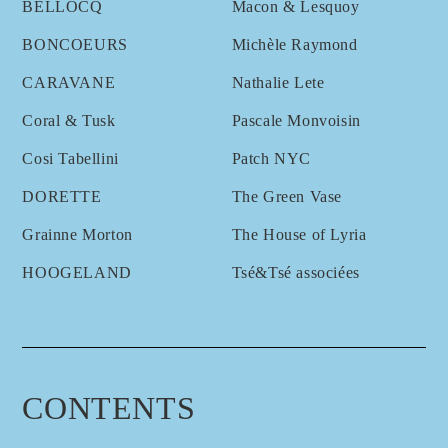
BELLOCQ
Macon & Lesquoy
BONCOEURS
Michèle Raymond
CARAVANE
Nathalie Lete
Coral & Tusk
Pascale Monvoisin
Cosi Tabellini
Patch NYC
DORETTE
The Green Vase
Grainne Morton
The House of Lyria
HOOGELAND
Tsé&Tsé associées
CONTENTS