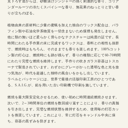
見下ろす道からは、砂糖漬けジンジャーの熱く刺激的な香り、コリア
ンダールーツの冷たくスパイシーな香り、無花果のねっとりと甘い香
りが立ちのぼる。
植物由来の原材料に少量の蜜蝋を加えた独自のワックス配合は、パラ
フィン類や石油化学系物質を一切含まないため煤煙も発生しません。
他に類の無いほど柔らかく滑らかなテクスチャーは純度の証です。長
時間にわたる手作業の末に完成するワックスは、香料との相性も抜群
で、燃焼時はもちろん、そのままでも香りを楽しめます。100%コット
ン製の灯心は、燃焼時にも跡が残らず、香りの種類に応じて60-70時間
にわたり完璧な燃焼を維持します。手作りの吹きガラス容器はトスカ
ーナで製造されています。わずかにグレーがかった透明な色と光を放
つ気泡が、時代を超越した独特の風合いをかもし出しています。
ラベルとパッケージには、世界で最後の活版印刷工房のひとつであ
る、S.A.I.G.が、鉛を用いた古い印刷機で印刷を施しています。
燃焼を最大限安定化させるため、使い初めに時間連続燃焼させます。
次いで、2～3時間単位の燃焼を数回繰り返すことにより、香りの真髄
を引き出します。完璧な燃焼状態を維持するため、使用毎の灯芯カッ
トを推奨しています。これにより、常に灯芯をキャンドル中央に保
ち、容器の黒ずみを防ぎます。