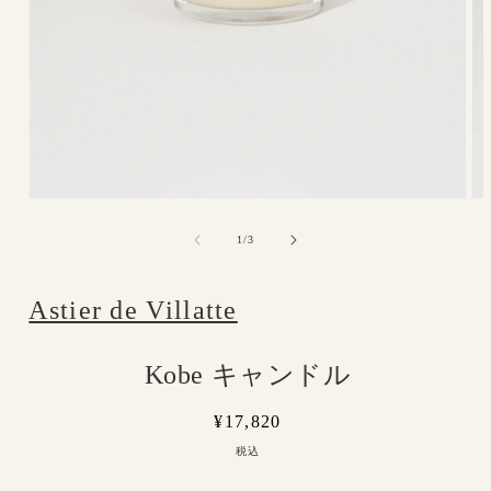
モ
モ
ー
ー
の
1
/
3
ダ
ダ
ル
ル
で
で
Astier de Villatte
メ
メ
デ
デ
ィ
ィ
ア
ア
Kobe キャンドル
(1)
(2)
を
を
開
通
¥17,820
開
く
く
常
税込
価