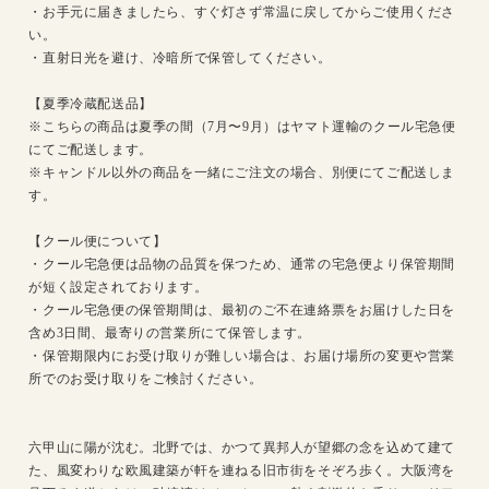
・お手元に届きましたら、すぐ灯さず常温に戻してからご使用くださ
い。
・直射日光を避け、冷暗所で保管してください。
【夏季冷蔵配送品】
※こちらの商品は夏季の間（7月〜9月）はヤマト運輸のクール宅急便
にてご配送します。
※キャンドル以外の商品を一緒にご注文の場合、別便にてご配送しま
す。
【クール便について】
・クール宅急便は品物の品質を保つため、通常の宅急便より保管期間
が短く設定されております。
・クール宅急便の保管期間は、最初のご不在連絡票をお届けした日を
含め3日間、最寄りの営業所にて保管します。
・保管期限内にお受け取りが難しい場合は、お届け場所の変更や営業
所でのお受け取りをご検討ください。
六甲山に陽が沈む。北野では、かつて異邦人が望郷の念を込めて建て
た、風変わりな欧風建築が軒を連ねる旧市街をそぞろ歩く。大阪湾を