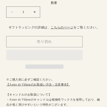
格
数量
Kobe
Kobe
キ
キ
ャ
ャ
ギフトラッピングの詳細は、
こちらのページ
をご覧ください。
ン
ン
ド
ド
売り切れ
ル
ル
の
の
数
数
量
量
を
を
減
増
ら
や
※ご購入前に必ずご確認ください。
す
す
【Astier de Villatteのお取扱い方法・注意事項】
【キャンドルのお取扱について】
・Astier de Villatteのキャンドルは植物性ワックスを使用しており、融
点が低く溶けやすいという特性がございます。