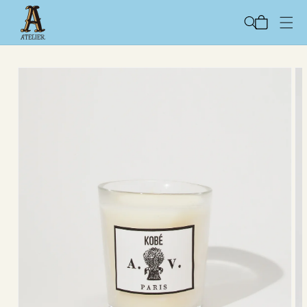
コンテ
カ
ンツに
ー
進む
ト
商品情
報にス
キップ