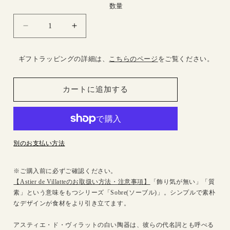
格
数量
Sobre
Sobre
ス
ス
プ
プ
ギフトラッピングの詳細は、
こちらのページ
をご覧ください。
リ
リ
ン
ン
カートに追加する
ク
ク
ラ
ラ
ー
ー
6.5cm
6.5cm
の
の
別のお支払い方法
数
数
量
量
※ご購入前に必ずご確認ください。
を
を
【Astier de Villatteのお取扱い方法・注意事項】
「飾り気が無い」「質
減
増
素」という意味をもつシリーズ「Sobre(ソーブル)」。シンプルで素朴
ら
や
なデザインが食材をより引き立てます。
す
す
アスティエ・ド・ヴィラットの白い陶器は、彼らの代名詞とも呼べる