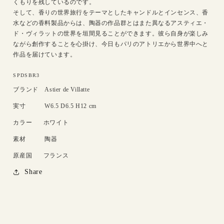
くもりを残しているのです。
そして、香りの世界旅行をテーマとしたキャンドルとインセンス、香
水などの香料製品からは、陶器の作品群とはまた異なるアスティエ・
ド・ヴィラットの世界を垣間見ることができます。彼ら自身が楽しみ
ながら創作することを心掛け、今日もパリのアトリエから世界中へと
作品を届けています。
SKU:
SPDSBR3
ブランド
Astier de Villatte
実寸
W6.5 D6.5 H12 cm
カラー
ホワイト
素材
陶器
原産国
フランス
Share