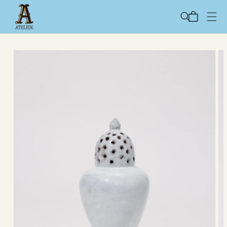
コンテ
カ
ンツに
ー
進む
ト
商品情
報にス
キップ