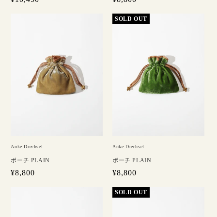
常
常
価
価
格
格
Anke Drechsel
Anke Drechsel
ポーチ PLAIN
ポーチ PLAIN
通
¥8,800
通
¥8,800
常
常
価
価
格
格