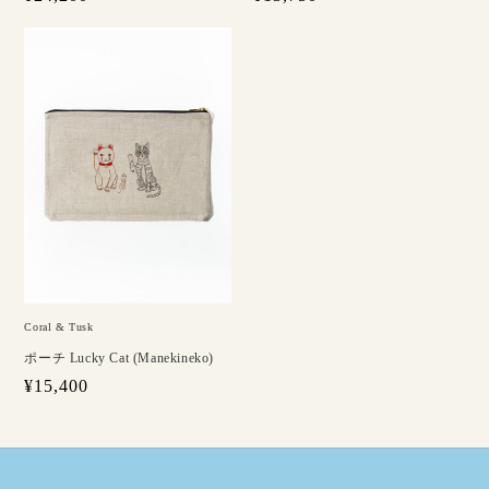
常
常
価
価
格
格
Coral & Tusk
ポーチ Lucky Cat (Manekineko)
通
¥15,400
常
価
格