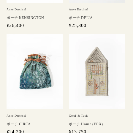
Anke Drechsel
Anke Drechsel
ポーチ KENSINGTON
ポーチ DELIA
通
¥26,400
通
¥25,300
常
常
価
価
格
格
Anke Drechsel
Coral & Tusk
ポーチ CIRCA
ポーチ House (FOX)
通
¥24,200
通
¥13,750