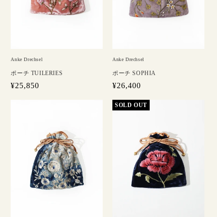
Anke Drechsel
Anke Drechsel
ポーチ TUILERIES
ポーチ SOPHIA
通
¥25,850
通
¥26,400
常
常
価
価
格
格