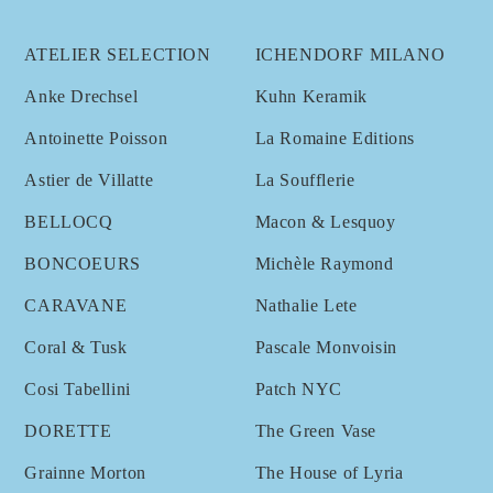
ATELIER SELECTION
ICHENDORF MILANO
Anke Drechsel
Kuhn Keramik
Antoinette Poisson
La Romaine Editions
Astier de Villatte
La Soufflerie
BELLOCQ
Macon & Lesquoy
BONCOEURS
Michèle Raymond
CARAVANE
Nathalie Lete
Coral & Tusk
Pascale Monvoisin
Cosi Tabellini
Patch NYC
DORETTE
The Green Vase
Grainne Morton
The House of Lyria