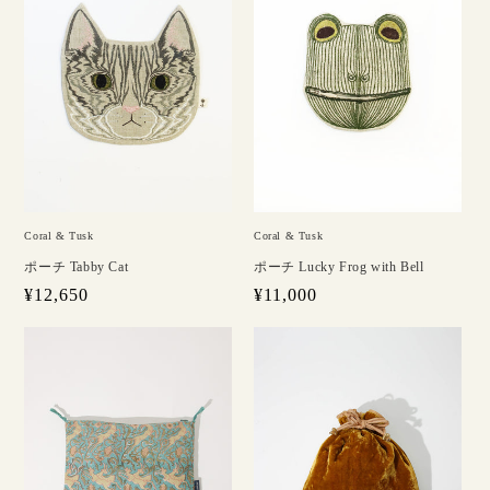
Coral & Tusk
Coral & Tusk
ポーチ Tabby Cat
ポーチ Lucky Frog with Bell
通
¥12,650
通
¥11,000
常
常
価
価
格
格