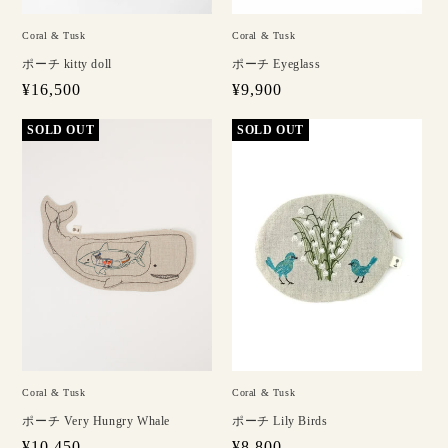
Coral & Tusk
Coral & Tusk
ポーチ kitty doll
ポーチ Eyeglass
通
¥16,500
通
¥9,900
常
常
価
価
格
格
Coral & Tusk
Coral & Tusk
ポーチ Very Hungry Whale
ポーチ Lily Birds
通
¥10,450
通
¥8,800