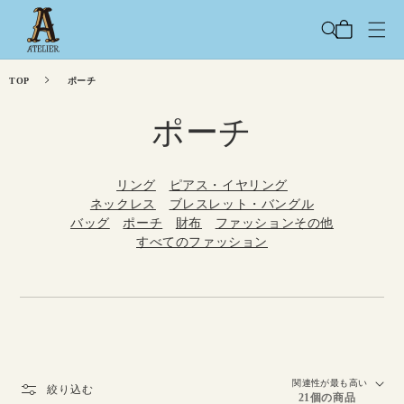
コンテ
カ
ンツに
ー
進む
ト
TOP
ポーチ
コ
ポーチ
レ
リング
ピアス・イヤリング
ク
ネックレス
ブレスレット・バングル
バッグ
ポーチ
財布
ファッションその他
すべてのファッション
シ
ョ
ン
:
絞り込む
21個の商品