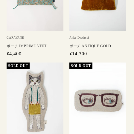
CARAVANE
Anke Drechsel
ポーチ IMPRIME VERT
ポーチ ANTIQUE GOLD
通
¥4,400
通
¥14,300
常
常
価
価
格
格