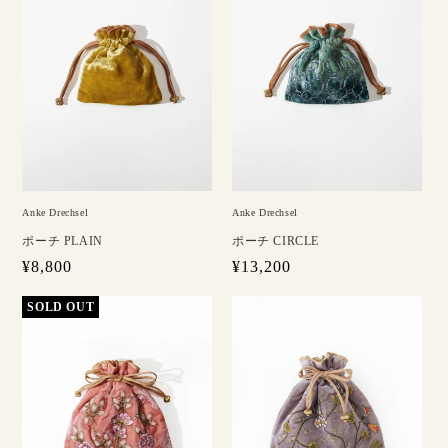
Anke Drechsel
Anke Drechsel
ポーチ PLAIN
ポーチ CIRCLE
通
¥8,800
通
¥13,200
常
常
価
価
格
格