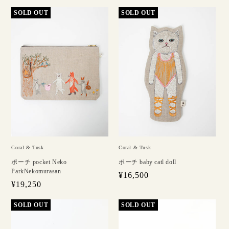
Coral & Tusk
Coral & Tusk
ポーチ pocket Neko
ポーチ baby catl doll
ParkNekomurasan
通
¥16,500
通
¥19,250
常
常
価
価
格
格