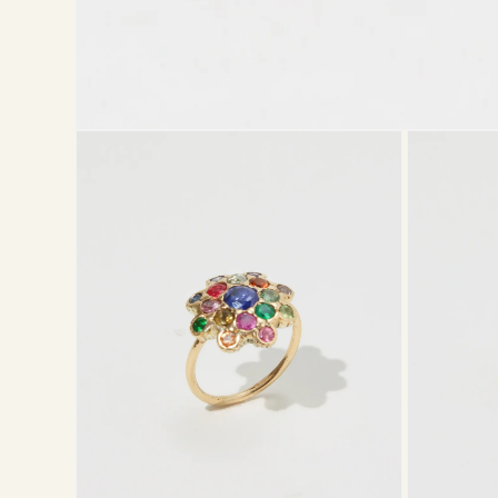
モ
ー
ダ
ル
で
メ
デ
ィ
ア
(1)
を
開
く