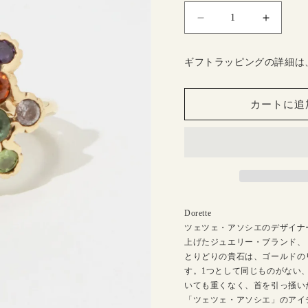
リ
リ
ン
ン
グ
グ
ギフトラッピングの詳細は
L02
L02
の
の
数
数
カートに追
量
量
を
を
減
増
ら
や
す
す
Dorette
ツェツェ・アソシエのデザイナ
上げたジュエリー・ブランド、
とりどりの貴石は、ゴールドの
す。1つとして同じものがない
いても重くなく、首を引っ掻い
「ツェツェ・アソシエ」のアイ