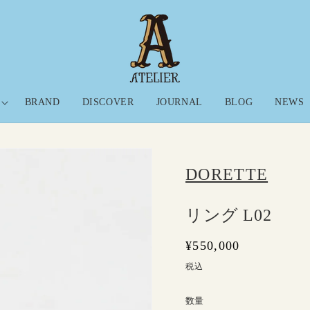
BRAND
DISCOVER
JOURNAL
BLOG
NEWS
情
ス
DORETTE
プ
リング L02
通
¥550,000
常
税込
価
格
数量