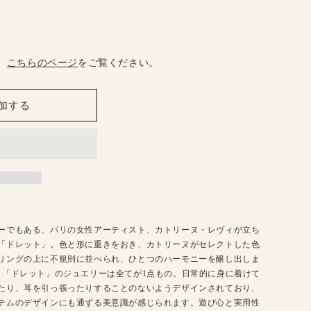
、
こちらのページ
をご覧ください。
加する
ーでもある、パリの女性アーティスト、カトリーヌ・レヴィが立ち
「ドレット」。色と形に重きをおき、カトリーヌがセレクトした色
リングの上に不規則に並べられ、ひとつのハーモニーを醸し出しま
、「ドレット」のジュエリーは全てが1点もの。日常的に身に着けて
たり、耳を引っ張ったりすることのないようデザインされており、
テムのデザインにも通ずる美意識が感じられます。遊び心と実用性