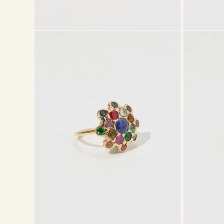
モ
モ
ー
ー
ダ
ダ
ル
ル
で
で
メ
メ
デ
デ
ィ
ィ
ア
ア
(2)
(3)
を
を
開
開
く
く