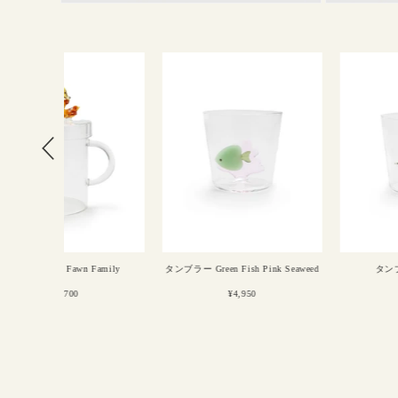
モ
モ
ー
ー
ダ
ダ
ル
ル
で
で
メ
メ
デ
デ
ィ
ィ
ア
ア
(4)
(5)
を
を
開
開
く
く
 Family
タンブラー Green Fish Pink Seaweed
タンブラー Crocodile
¥4,950
¥4,950