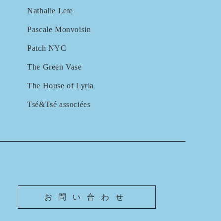
Nathalie Lete
Pascale Monvoisin
Patch NYC
The Green Vase
The House of Lyria
Tsé&Tsé associées
お問い合わせ