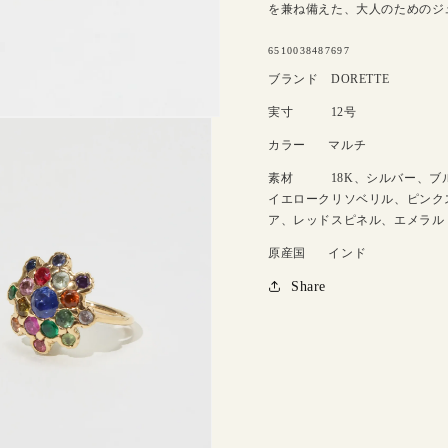
を兼ね備えた、大人のためのジ
SKU:
6510038487697
ブランド
DORETTE
実寸
12号
カラー
マルチ
素材
18K、シルバー、ブ
イエロークリソベリル、ピンク
ア、レッドスピネル、エメラル
原産国
インド
Share